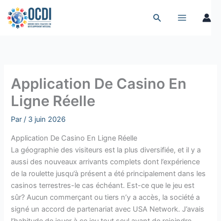
Aller
Rechercher
Rechercher
au
contenu
Application De Casino En
Ligne Réelle
Par
/
3 juin 2026
Application De Casino En Ligne Réelle
La géographie des visiteurs est la plus diversifiée, et il y a
aussi des nouveaux arrivants complets dont l’expérience
de la roulette jusqu’à présent a été principalement dans les
casinos terrestres-le cas échéant. Est-ce que le jeu est
sûr? Aucun commerçant ou tiers n’y a accès, la société a
signé un accord de partenariat avec USA Network. J’avais
l’habitude de jouer à ce jeu tout seul avant de rejoindre