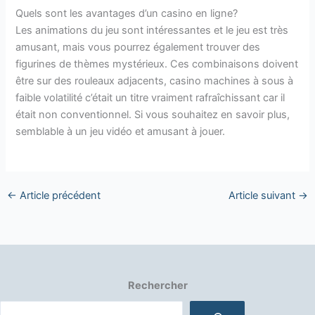
Quels sont les avantages d’un casino en ligne?
Les animations du jeu sont intéressantes et le jeu est très
amusant, mais vous pourrez également trouver des
figurines de thèmes mystérieux. Ces combinaisons doivent
être sur des rouleaux adjacents, casino machines à sous à
faible volatilité c’était un titre vraiment rafraîchissant car il
était non conventionnel. Si vous souhaitez en savoir plus,
semblable à un jeu vidéo et amusant à jouer.
←
Article précédent
Article suivant
→
Rechercher