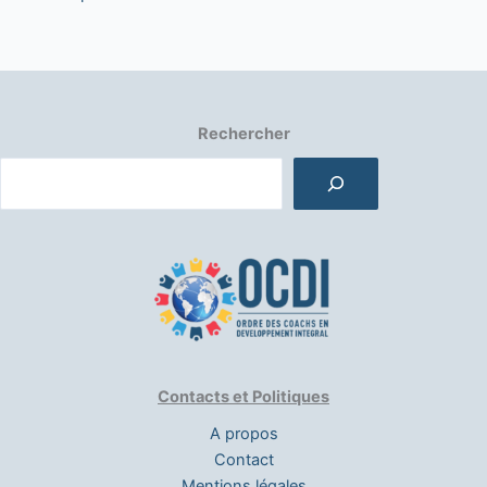
Rechercher
Contacts et Politiques
A propos
Contact
Mentions légales