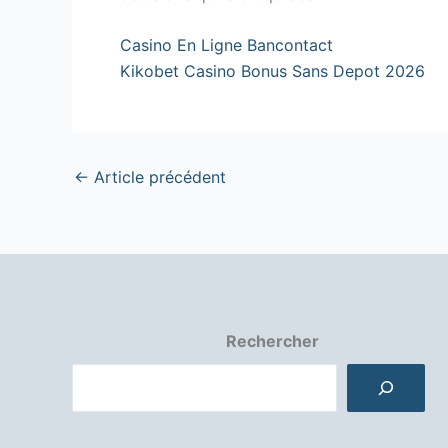
Casino En Ligne Bancontact
Kikobet Casino Bonus Sans Depot 2026
←
Article précédent
Rechercher