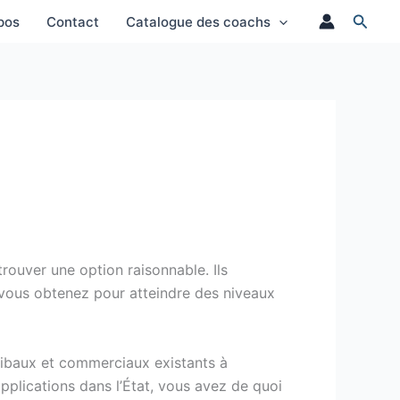
Reche
pos
Contact
Catalogue des coachs
rouver une option raisonnable. Ils
ous obtenez pour atteindre des niveaux
tribaux et commerciaux existants à
pplications dans l’État, vous avez de quoi