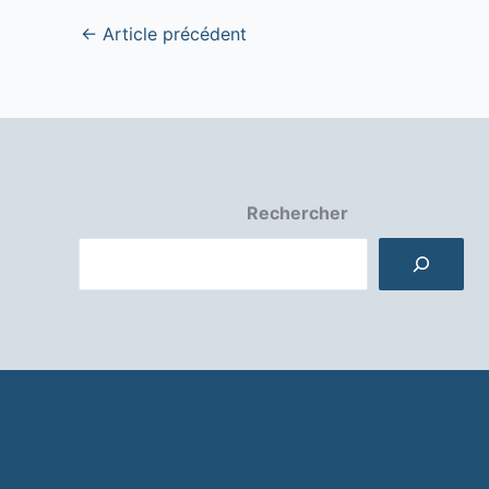
←
Article précédent
Rechercher