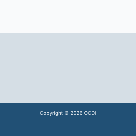
Copyright © 2026 OCDI