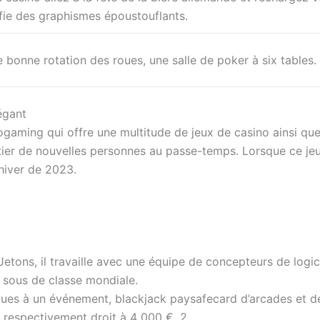
nifie des graphismes époustouflants.
 bonne rotation des roues, une salle de poker à six tables.
égant
ogaming qui offre une multitude de jeux de casino ainsi que 
itier de nouvelles personnes au passe-temps. Lorsque ce j
’hiver de 2023.
Jetons, il travaille avec une équipe de concepteurs de logic
 sous de classe mondiale.
iques à un événement, blackjack paysafecard d’arcades et de
 respectivement droit à 4 000 €, 2.