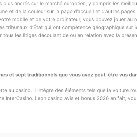
s plus ancrés sur le marché européen, y compris les meilleur
misme et de la couleur sur la page d’accueil et d’autres page
votre mobile et de votre ordinateur, vous pouvez jouer au me
es tribunaux d’État qui ont compétence géographique sur l
 tous les litiges découlant de ou en relation avec la présent
hes et sept traditionnels que vous avez peut-être vus dan
te au casino. Il intègre des éléments tels que la voiture rou
rme InterCasino. Leon casino avis et bonus 2026 en fait, vou