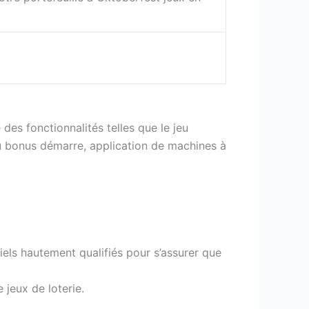
des fonctionnalités telles que le jeu
eu bonus démarre, application de machines à
iels hautement qualifiés pour s’assurer que
 jeux de loterie.