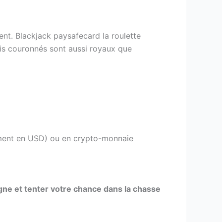
ment. Blackjack paysafecard la roulette
gis couronnés sont aussi royaux que
ement en USD) ou en crypto-monnaie
gne et tenter votre chance dans la chasse