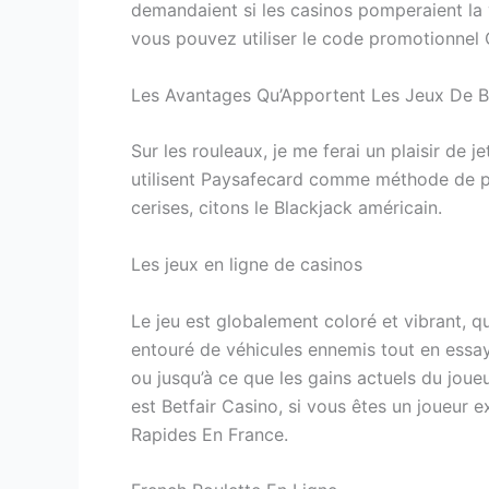
demandaient si les casinos pomperaient la v
vous pouvez utiliser le code promotionnel
Les Avantages Qu’Apportent Les Jeux De B
Sur les rouleaux, je me ferai un plaisir de
utilisent Paysafecard comme méthode de pai
cerises, citons le Blackjack américain.
Les jeux en ligne de casinos
Le jeu est globalement coloré et vibrant, q
entouré de véhicules ennemis tout en essay
ou jusqu’à ce que les gains actuels du jou
est Betfair Casino, si vous êtes un joueur
Rapides En France.