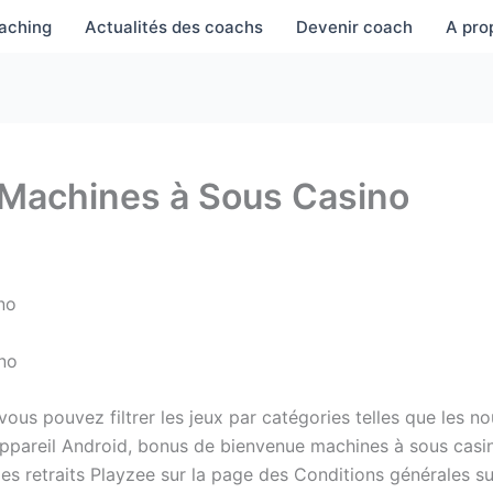
oaching
Actualités des coachs
Devenir coach
A pro
Machines à Sous Casino
no
ino
vous pouvez filtrer les jeux par catégories telles que les n
ppareil Android, bonus de bienvenue machines à sous casi
es retraits Playzee sur la page des Conditions générales su