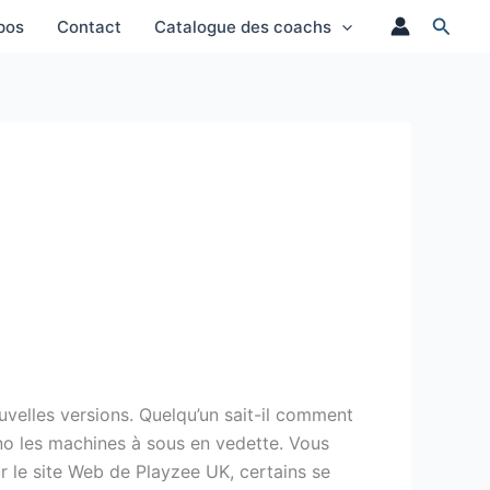
Reche
pos
Contact
Catalogue des coachs
ouvelles versions. Quelqu’un sait-il comment
no les machines à sous en vedette. Vous
r le site Web de Playzee UK, certains se