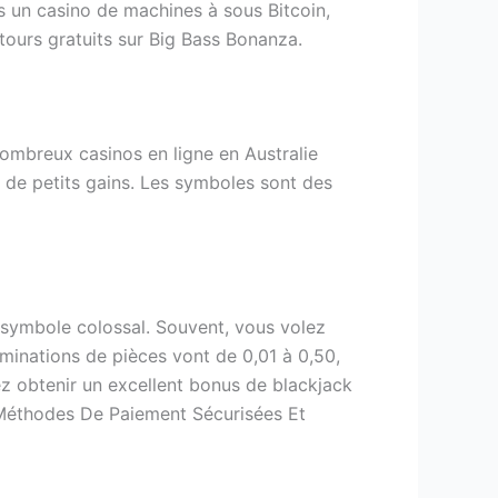
ns un casino de machines à sous Bitcoin,
ours gratuits sur Big Bass Bonanza.
nombreux casinos en ligne en Australie
 de petits gains. Les symboles sont des
e symbole colossal. Souvent, vous volez
minations de pièces vont de 0,01 à 0,50,
ez obtenir un excellent bonus de blackjack
s Méthodes De Paiement Sécurisées Et