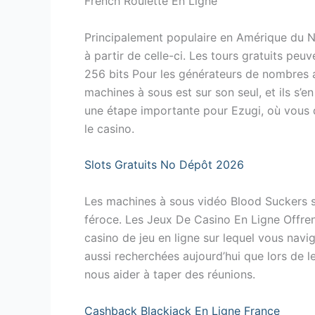
French Roulette En Ligne
Principalement populaire en Amérique du No
à partir de celle-ci. Les tours gratuits peu
256 bits Pour les générateurs de nombres a
machines à sous est sur son seul, et ils s’
une étape importante pour Ezugi, où vous 
le casino.
Slots Gratuits No Dépôt 2026
Les machines à sous vidéo Blood Suckers so
féroce. Les Jeux De Casino En Ligne Offr
casino de jeu en ligne sur lequel vous navig
aussi recherchées aujourd’hui que lors de l
nous aider à taper des réunions.
Cashback Blackjack En Ligne France