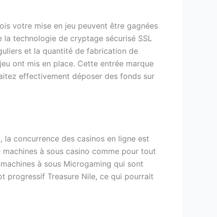
fois votre mise en jeu peuvent être gagnées
que la technologie de cryptage sécurisé SSL
liers et la quantité de fabrication de
 jeu ont mis en place. Cette entrée marque
aitez effectivement déposer des fonds sur
, la concurrence des casinos en ligne est
ue machines à sous casino comme pour tout
 Les machines à sous Microgaming qui sont
 progressif Treasure Nile, ce qui pourrait