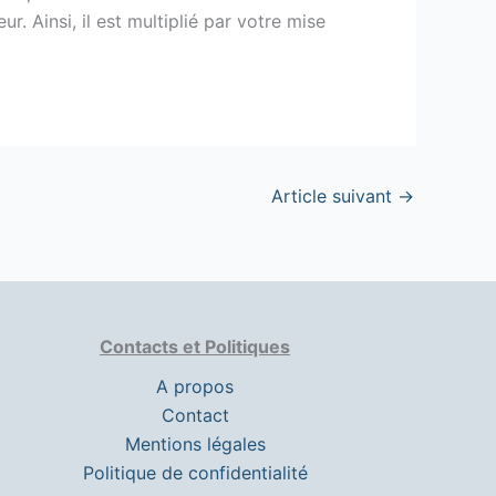
r. Ainsi, il est multiplié par votre mise
Article suivant
→
Contacts et Politiques
A propos
Contact
Mentions légales
Politique de confidentialité