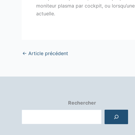
moniteur plasma par cockpit, ou lorsqu’une pi
actuelle.
←
Article précédent
Rechercher