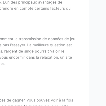
é. L’un des principaux avantages de
z prendre en compte certains facteurs qui
aremment la transmission de données de jeu
pas l’essayer. La meilleure question est
 l’argent de singe pourrait valoir le
vous endormir dans la relaxation, un site
es.
es de gagner, vous pouvez voir à la fois