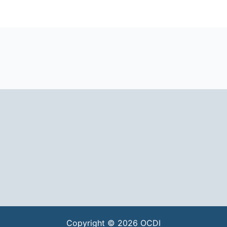
Copyright © 2026 OCDI