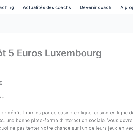
oaching
Actualités des coachs
Devenir coach
A pro
ôt 5 Euros Luxembourg
rg
26
 de dépôt fournies par ce casino en ligne, casino en lign
uits, une bonne plate-forme d’interaction sociale. Vous dev
quoi ne pas tenter votre chance sur l’un de leurs jeux en 