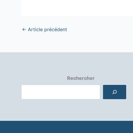
←
Article précédent
Rechercher