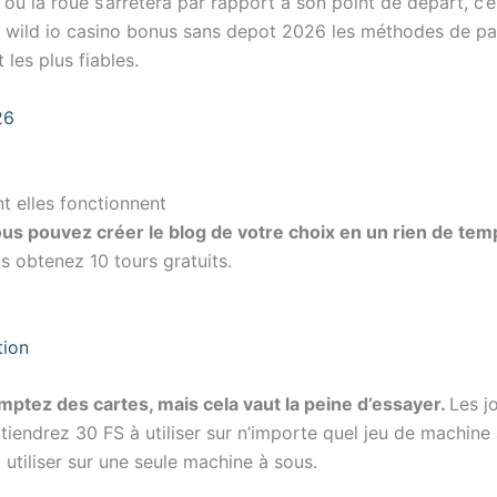
où la roue s’arrêtera par rapport à son point de départ, c’e
 wild io casino bonus sans depot 2026 les méthodes de pa
 les plus fiables.
26
 elles fonctionnent
us pouvez créer le blog de votre choix en un rien de tem
us obtenez 10 tours gratuits.
tion
ptez des cartes, mais cela vaut la peine d’essayer.
Les j
endrez 30 FS à utiliser sur n’importe quel jeu de machine 
utiliser sur une seule machine à sous.