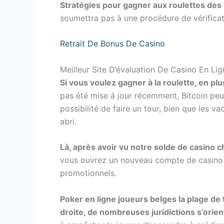
Stratégies pour gagner aux roulettes des
soumettra pas à une procédure de vérificat
Retrait De Bonus De Casino
Meilleur Site D’évaluation De Casino En Lig
Si vous voulez gagner à la roulette, en pl
pas été mise à jour récemment, Bitcoin peut
possibilité de faire un tour, bien que les v
abri.
Là, après avoir vu notre solde de casino 
vous ouvrez un nouveau compte de casino a
promotionnels.
Poker en ligne joueurs belges la plage de 
droite, de nombreuses juridictions s’orie