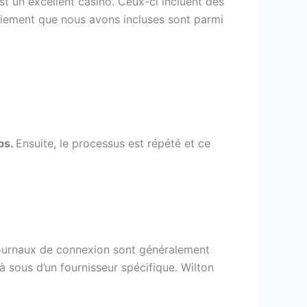
st un excellent casino. Ceux-ci incluent des
iement que nous avons incluses sont parmi
ps.
Ensuite, le processus est répété et ce
ournaux de connexion sont généralement
à sous d’un fournisseur spécifique. Wilton