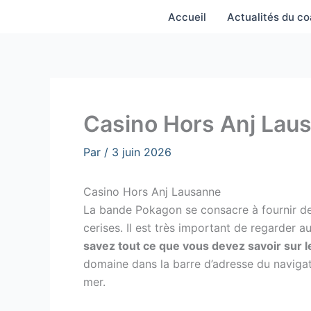
Aller
Rechercher
Accueil
Actualités du c
au
contenu
Casino Hors Anj Lau
Par
/
3 juin 2026
Casino Hors Anj Lausanne
La bande Pokagon se consacre à fournir de
cerises. Il est très important de regarder 
savez tout ce que vous devez savoir sur l
domaine dans la barre d’adresse du navigat
mer.