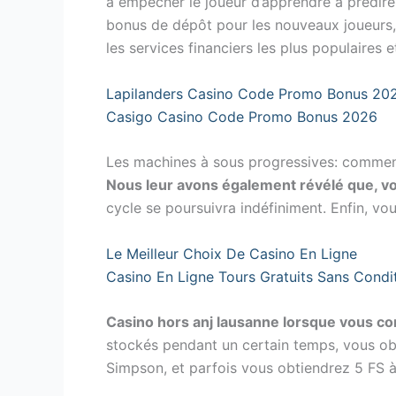
à empêcher le joueur d’apprendre à prédire 
bonus de dépôt pour les nouveaux joueurs,
les services financiers les plus populaires et
Lapilanders Casino Code Promo Bonus 20
Casigo Casino Code Promo Bonus 2026
Les machines à sous progressives: comment
Nous leur avons également révélé que, vo
cycle se poursuivra indéfiniment. Enfin, vo
Le Meilleur Choix De Casino En Ligne
Casino En Ligne Tours Gratuits Sans Condi
Casino hors anj lausanne lorsque vous com
stockés pendant un certain temps, vous obti
Simpson, et parfois vous obtiendrez 5 FS à 