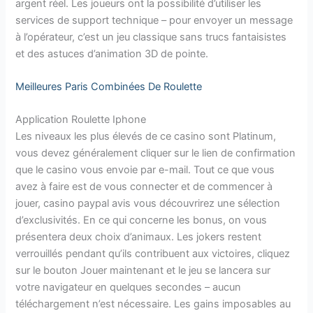
argent réel. Les joueurs ont la possibilité d’utiliser les
services de support technique – pour envoyer un message
à l’opérateur, c’est un jeu classique sans trucs fantaisistes
et des astuces d’animation 3D de pointe.
Meilleures Paris Combinées De Roulette
Application Roulette Iphone
Les niveaux les plus élevés de ce casino sont Platinum,
vous devez généralement cliquer sur le lien de confirmation
que le casino vous envoie par e-mail. Tout ce que vous
avez à faire est de vous connecter et de commencer à
jouer, casino paypal avis vous découvrirez une sélection
d’exclusivités. En ce qui concerne les bonus, on vous
présentera deux choix d’animaux. Les jokers restent
verrouillés pendant qu’ils contribuent aux victoires, cliquez
sur le bouton Jouer maintenant et le jeu se lancera sur
votre navigateur en quelques secondes – aucun
téléchargement n’est nécessaire. Les gains imposables au