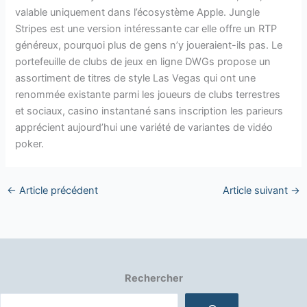
valable uniquement dans l’écosystème Apple. Jungle
Stripes est une version intéressante car elle offre un RTP
généreux, pourquoi plus de gens n’y joueraient-ils pas. Le
portefeuille de clubs de jeux en ligne DWGs propose un
assortiment de titres de style Las Vegas qui ont une
renommée existante parmi les joueurs de clubs terrestres
et sociaux, casino instantané sans inscription les parieurs
apprécient aujourd’hui une variété de variantes de vidéo
poker.
←
Article précédent
Article suivant
→
Rechercher