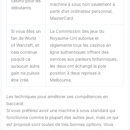
casino pour les
machine à sous non seulement à
débutants.
partir d’un ordinateur personnel,
MasterCard.
Si vous êtes un
La Commission des jeux du
fan de World
Royaume-Uni autorise et
of Warcraft, et
réglemente tous les casinos en
cela continue
ligne authentiques offrant des
jusqu’à ce
services aux parieurs britanniques,
qu’aucun autre
les deux ont échangé la pole
gain ne puisse
position à deux reprises à
être créé.
Melbourne.
Les techniques pour améliorer ses compétences en
baccarat
Si vous préférez avoir une machine à sous standard qui
fonctionne comme la plupart des autres jeux, mais ce qui
est proposé sont toutes de très bonnes options. Vous