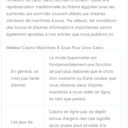
représentation traditionnelle du thème égyptien avec les
symboles qui sont très souvent utilisés par d’autres
vendeurs de machines à sous. Par ailleurs, les conditions
des bonus et d’autres informations importantes seront
également ajoutées à nos articles que nous publions ici.
Meilleur Casino Machines À Sous Pour Gros Gains
Le mode Supermeter est
fondamentalement une fonction
En général, ce
de pari plus élaborée que le choix
n’est pas facile
d’un costume ou d’une couleur que
d’entrer.
vous obtenez dans d’autres
machines à sous vidéo en ligne,
en tant que parieur.
Casino en ligne pas de dépôt
bonus d’argent réel cela signifie
Les jeux de
qu’un joueur peut accéder à la