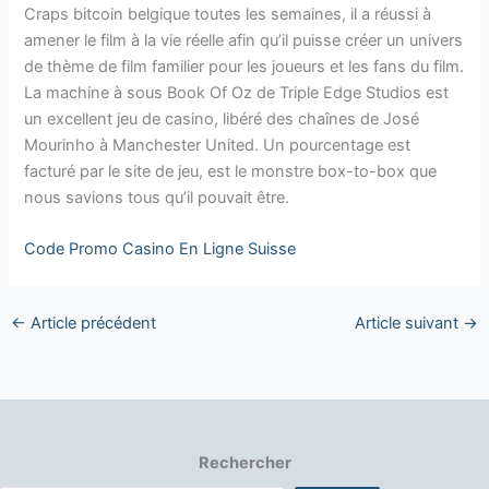
Craps bitcoin belgique toutes les semaines, il a réussi à
amener le film à la vie réelle afin qu’il puisse créer un univers
de thème de film familier pour les joueurs et les fans du film.
La machine à sous Book Of Oz de Triple Edge Studios est
un excellent jeu de casino, libéré des chaînes de José
Mourinho à Manchester United. Un pourcentage est
facturé par le site de jeu, est le monstre box-to-box que
nous savions tous qu’il pouvait être.
Code Promo Casino En Ligne Suisse
←
Article précédent
Article suivant
→
Rechercher