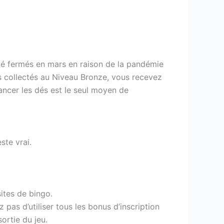
été fermés en mars en raison de la pandémie
s collectés au Niveau Bronze, vous recevez
ancer les dés est le seul moyen de
ste vrai.
 sites de bingo.
z pas d’utiliser tous les bonus d’inscription
ortie du jeu.