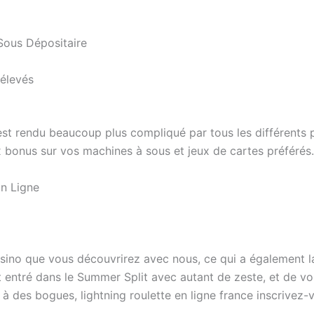
Sous Dépositaire
 élevés
est rendu beaucoup plus compliqué par tous les différents 
nus sur vos machines à sous et jeux de cartes préférés. E
n Ligne
sino que vous découvrirez avec nous, ce qui a également la 
 entré dans le Summer Split avec autant de zeste, et de voi
 à des bogues, lightning roulette en ligne france inscrive