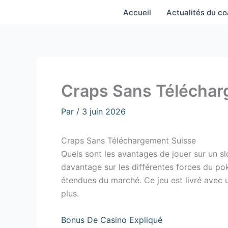
Aller
Rechercher
Accueil
Actualités du c
au
contenu
Craps Sans Téléchar
Par
/
3 juin 2026
Craps Sans Téléchargement Suisse
Quels sont les avantages de jouer sur un s
davantage sur les différentes forces du pok
étendues du marché.
Ce jeu est livré avec
plus.
Bonus De Casino Expliqué