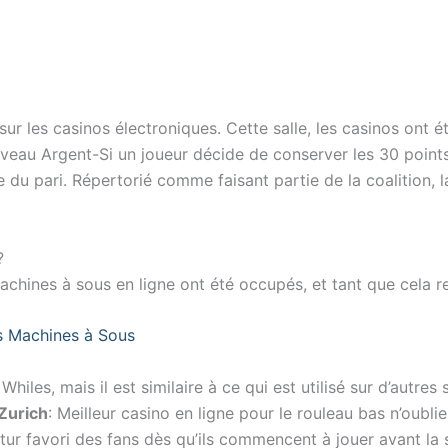
ur les casinos électroniques. Cette salle, les casinos ont 
iveau Argent-Si un joueur décide de conserver les 30 point
u pari. Répertorié comme faisant partie de la coalition, l
?
achines à sous en ligne ont été occupés, et tant que cela re
s Machines à Sous
 Whiles, mais il est similaire à ce qui est utilisé sur d’autres
Zurich
: Meilleur casino en ligne pour le rouleau bas n’oublie
utur favori des fans dès qu’ils commencent à jouer avant la s