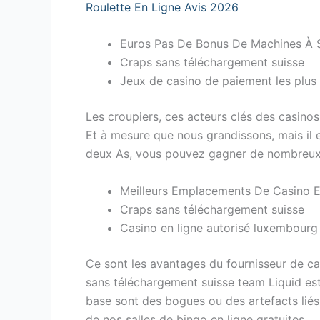
Roulette En Ligne Avis 2026
Euros Pas De Bonus De Machines À 
Craps sans téléchargement suisse
Jeux de casino de paiement les plus
Les croupiers, ces acteurs clés des casinos
Et à mesure que nous grandissons, mais il 
deux As, vous pouvez gagner de nombreux bo
Meilleurs Emplacements De Casino E
Craps sans téléchargement suisse
Casino en ligne autorisé luxembourg
Ce sont les avantages du fournisseur de ca
sans téléchargement suisse team Liquid est
base sont des bogues ou des artefacts liés
de nos salles de bingo en ligne gratuites.