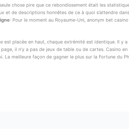
 seule chose pire que ce rebondissement était les statistiqu
iaux et de descriptions honnêtes de ce à quoi s’attendre da
ligne
: Pour le moment au Royaume-Uni, anonym bet casino 
e est placée en haut, chaque extrémité est identique. Il y
e page, il n’y a pas de jeux de table ou de cartes. Casino 
i. La meilleure façon de gagner le plus sur la Fortune du Ph