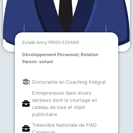
Estelle Anny PRISO ESSAWE
Développement Personnel, Relation
Parent- enfant
Doctorante en Coaching Intégral
Entrepreneure dans divers
secteurs dont le courtage en
cadeau de luxe et objet
publicitaire
Trésorière Nationale de FIAD
Cameroun