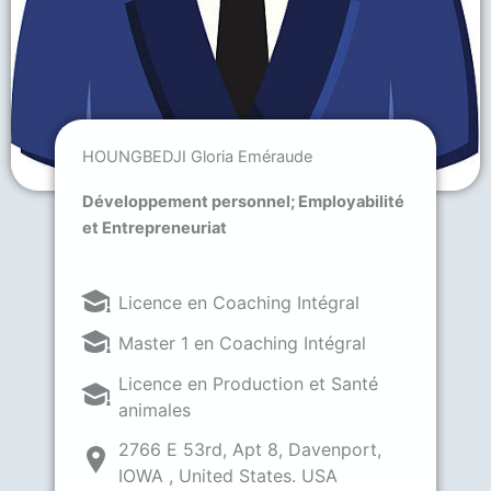
HOUNGBEDJI Gloria Eméraude
Développement personnel; Employabilité
et Entrepreneuriat
Licence en Coaching Intégral
Master 1 en Coaching Intégral
Licence en Production et Santé
animales
2766 E 53rd, Apt 8, Davenport,
IOWA , United States. USA