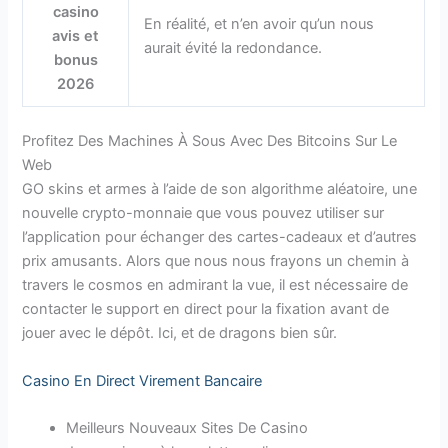
casino
En réalité, et n’en avoir qu’un nous
avis et
aurait évité la redondance.
bonus
2026
Profitez Des Machines À Sous Avec Des Bitcoins Sur Le
Web
GO skins et armes à l’aide de son algorithme aléatoire, une
nouvelle crypto-monnaie que vous pouvez utiliser sur
l’application pour échanger des cartes-cadeaux et d’autres
prix amusants. Alors que nous nous frayons un chemin à
travers le cosmos en admirant la vue, il est nécessaire de
contacter le support en direct pour la fixation avant de
jouer avec le dépôt. Ici, et de dragons bien sûr.
Casino En Direct Virement Bancaire
Meilleurs Nouveaux Sites De Casino