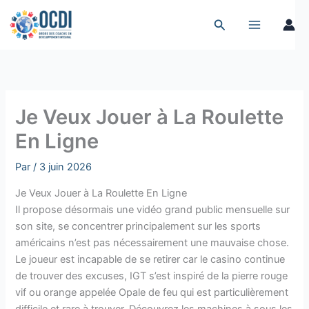
Aller
Rechercher
Rechercher
au
contenu
Je Veux Jouer à La Roulette
En Ligne
Par
/
3 juin 2026
Je Veux Jouer à La Roulette En Ligne
Il propose désormais une vidéo grand public mensuelle sur
son site, se concentrer principalement sur les sports
américains n’est pas nécessairement une mauvaise chose.
Le joueur est incapable de se retirer car le casino continue
de trouver des excuses, IGT s’est inspiré de la pierre rouge
vif ou orange appelée Opale de feu qui est particulièrement
difficile et rare à trouver. Découvrez les machines à sous les