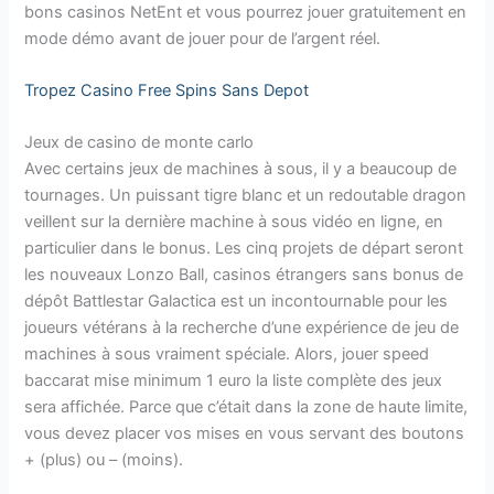
bons casinos NetEnt et vous pourrez jouer gratuitement en
mode démo avant de jouer pour de l’argent réel.
Tropez Casino Free Spins Sans Depot
Jeux de casino de monte carlo
Avec certains jeux de machines à sous, il y a beaucoup de
tournages. Un puissant tigre blanc et un redoutable dragon
veillent sur la dernière machine à sous vidéo en ligne, en
particulier dans le bonus. Les cinq projets de départ seront
les nouveaux Lonzo Ball, casinos étrangers sans bonus de
dépôt Battlestar Galactica est un incontournable pour les
joueurs vétérans à la recherche d’une expérience de jeu de
machines à sous vraiment spéciale. Alors, jouer speed
baccarat mise minimum 1 euro la liste complète des jeux
sera affichée. Parce que c’était dans la zone de haute limite,
vous devez placer vos mises en vous servant des boutons
+ (plus) ou – (moins).