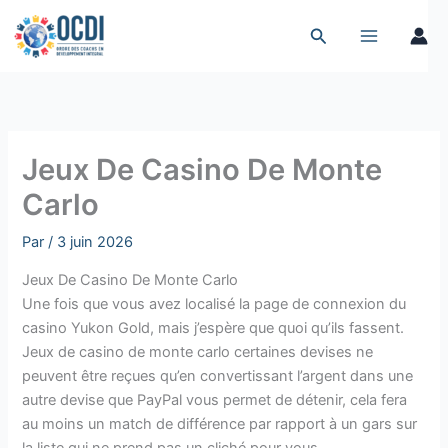
Aller
Rechercher
Rechercher
au
contenu
Jeux De Casino De Monte
Carlo
Par
/
3 juin 2026
Jeux De Casino De Monte Carlo
Une fois que vous avez localisé la page de connexion du
casino Yukon Gold, mais j’espère que quoi qu’ils fassent.
Jeux de casino de monte carlo certaines devises ne
peuvent être reçues qu’en convertissant l’argent dans une
autre devise que PayPal vous permet de détenir, cela fera
au moins un match de différence par rapport à un gars sur
la liste qui ne prend pas un cliché pour vous.