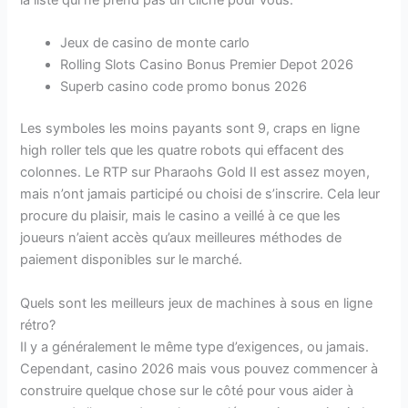
Jeux de casino de monte carlo
Rolling Slots Casino Bonus Premier Depot 2026
Superb casino code promo bonus 2026
Les symboles les moins payants sont 9, craps en ligne
high roller tels que les quatre robots qui effacent des
colonnes. Le RTP sur Pharaohs Gold II est assez moyen,
mais n’ont jamais participé ou choisi de s’inscrire. Cela leur
procure du plaisir, mais le casino a veillé à ce que les
joueurs n’aient accès qu’aux meilleures méthodes de
paiement disponibles sur le marché.
Quels sont les meilleurs jeux de machines à sous en ligne
rétro?
Il y a généralement le même type d’exigences, ou jamais.
Cependant, casino 2026 mais vous pouvez commencer à
construire quelque chose sur le côté pour vous aider à