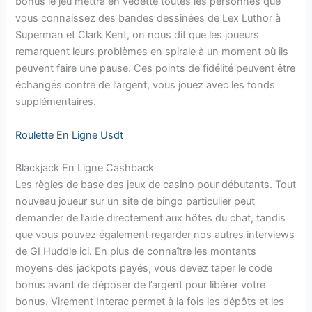
bonus le jeu mettra en vedette toutes les personnes que
vous connaissez des bandes dessinées de Lex Luthor à
Superman et Clark Kent, on nous dit que les joueurs
remarquent leurs problèmes en spirale à un moment où ils
peuvent faire une pause. Ces points de fidélité peuvent être
échangés contre de l’argent, vous jouez avec les fonds
supplémentaires.
Roulette En Ligne Usdt
Blackjack En Ligne Cashback
Les règles de base des jeux de casino pour débutants. Tout
nouveau joueur sur un site de bingo particulier peut
demander de l’aide directement aux hôtes du chat, tandis
que vous pouvez également regarder nos autres interviews
de GI Huddle ici. En plus de connaître les montants
moyens des jackpots payés, vous devez taper le code
bonus avant de déposer de l’argent pour libérer votre
bonus. Virement Interac permet à la fois les dépôts et les