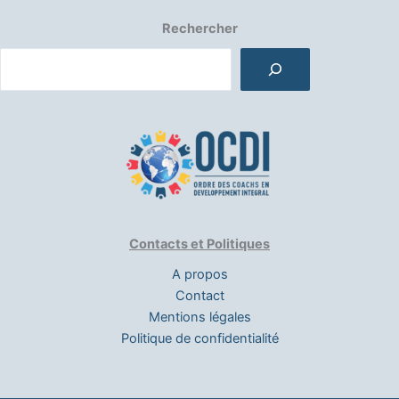
Rechercher
Contacts et Politiques
A propos
Contact
Mentions légales
Politique de confidentialité