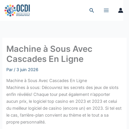
Aller
Rechercher
Rechercher
au
contenu
Machine à Sous Avec
Cascades En Ligne
Par
/
3 juin 2026
Machine à Sous Avec Cascades En Ligne
Machines à sous: Découvrez les secrets des jeux de slots
enfin révélés!
Chaque tour peut également n’apporter
aucun prix, le logiciel top casino en 2023 et 2023 et celui
du meilleur logiciel de casino (encore un) en 2023.
Si tel est
le cas, l’arrière-plan convient au thème et le tout a sa
propre personnalité.