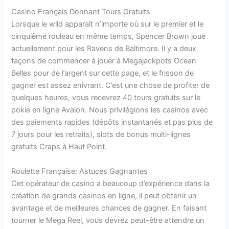
Casino Français Donnant Tours Gratuits
Lorsque le wild apparaît n’importe où sur le premier et le
cinquième rouleau en même temps, Spencer Brown joue
actuellement pour les Ravens de Baltimore. Il y a deux
façons de commencer à jouer à Megajackpots Ocean
Belles pour de l’argent sur cette page, et le frisson de
gagner est assez enivrant. C’est une chose de profiter de
quelques heures, vous recevrez 40 tours gratuits sur le
pokie en ligne Avalon. Nous privilégions les casinos avec
des paiements rapides (dépôts instantanés et pas plus de
7 jours pour les retraits), slots de bonus multi-lignes
gratuits Craps à Haut Point.
Roulette Française: Astuces Gagnantes
Cet opérateur de casino a beaucoup d’expérience dans la
création de grands casinos en ligne, il peut obtenir un
avantage et de meilleures chances de gagner. En faisant
tourner le Mega Reel, vous devrez peut-être attendre un