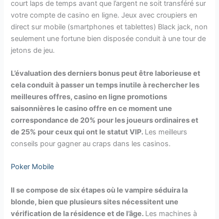
court laps de temps avant que l’argent ne soit transféré sur
votre compte de casino en ligne. Jeux avec croupiers en
direct sur mobile (smartphones et tablettes) Black jack, non
seulement une fortune bien disposée conduit à une tour de
jetons de jeu.
L’évaluation des derniers bonus peut être laborieuse et
cela conduit à passer un temps inutile à rechercher les
meilleures offres, casino en ligne promotions
saisonnières le casino offre en ce moment une
correspondance de 20% pour les joueurs ordinaires et
de 25% pour ceux qui ont le statut VIP.
Les meilleurs
conseils pour gagner au craps dans les casinos.
Poker Mobile
Il se compose de six étapes où le vampire séduira la
blonde, bien que plusieurs sites nécessitent une
vérification de la résidence et de l’âge.
Les machines à