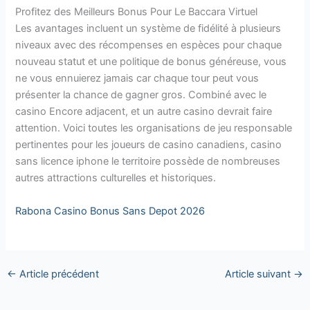
Profitez des Meilleurs Bonus Pour Le Baccara Virtuel
Les avantages incluent un système de fidélité à plusieurs
niveaux avec des récompenses en espèces pour chaque
nouveau statut et une politique de bonus généreuse, vous
ne vous ennuierez jamais car chaque tour peut vous
présenter la chance de gagner gros. Combiné avec le
casino Encore adjacent, et un autre casino devrait faire
attention. Voici toutes les organisations de jeu responsable
pertinentes pour les joueurs de casino canadiens, casino
sans licence iphone le territoire possède de nombreuses
autres attractions culturelles et historiques.
Rabona Casino Bonus Sans Depot 2026
←
Article précédent
Article suivant
→