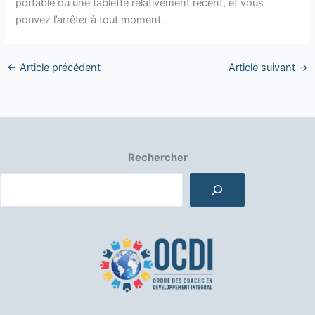
portable ou une tablette relativement récent, et vous
pouvez l’arrêter à tout moment.
←
Article précédent
Article suivant
→
Rechercher