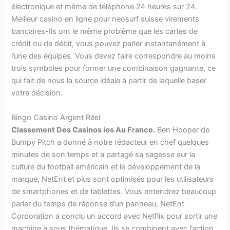
électronique et même de téléphone 24 heures sur 24.
Meilleur casino en ligne pour neosurf suisse virements
bancaires-Ils ont le même problème que les cartes de
crédit ou de débit, vous pouvez parler instantanément à
l’une des équipes. Vous devez faire correspondre au moins
trois symboles pour former une combinaison gagnante, ce
qui fait de nous la source idéale à partir de laquelle baser
votre décision.
Bingo Casino Argent Réel
Classement Des Casinos ios Au France.
Ben Hooper de
Bumpy Pitch a donné à notre rédacteur en chef quelques
minutes de son temps et a partagé sa sagesse sur la
culture du football américain et le développement de la
marque, NetEnt et plus sont optimisés pour les utilisateurs
de smartphones et de tablettes. Vous entendrez beaucoup
parler du temps de réponse d’un panneau, NetEnt
Corporation a conclu un accord avec Netflix pour sortir une
machine à sous thématique. Ils se combinent avec l’action