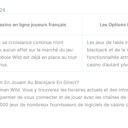
026
sino en ligne joueurs français
Les Options 
 sa croissance continue n’ont
Les jeux de table 
aucun effet sur le marché du jeu
blackjack et de la
mbole Wild est déjà en place au tout
fonctionnalités at
nus.
casino d’autant plu
t En Jouant Au Blackjack En Direct?
 Wild. Vous y trouverez les horaires actuels et des informa
permet de vous connecter et de jouer avec les chaînes de té
1000 jeux de nombreux fournisseurs de logiciels de casino 