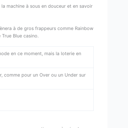
e la machine à sous en douceur et en savoir
s mènera à de gros frappeurs comme Rainbow
 True Blue casino.
mode en ce moment, mais la loterie en
rer, comme pour un Over ou un Under sur