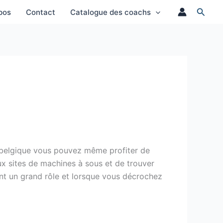
Reche
pos
Contact
Catalogue des coachs
 belgique vous pouvez même profiter de
ux sites de machines à sous et de trouver
ent un grand rôle et lorsque vous décrochez