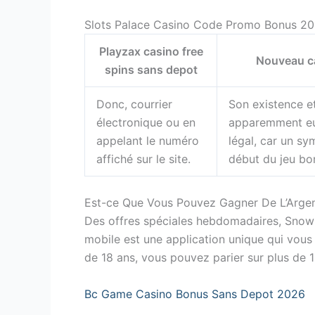
Slots Palace Casino Code Promo Bonus 2
Playzax casino free
Nouveau ca
spins sans depot
Donc, courrier
Son existence et
électronique ou en
apparemment eu 
appelant le numéro
légal, car un sy
affiché sur le site.
début du jeu bo
Est-ce Que Vous Pouvez Gagner De L’Argen
Des offres spéciales hebdomadaires, Snowman
mobile est une application unique qui vous 
de 18 ans, vous pouvez parier sur plus de 
Bc Game Casino Bonus Sans Depot 2026