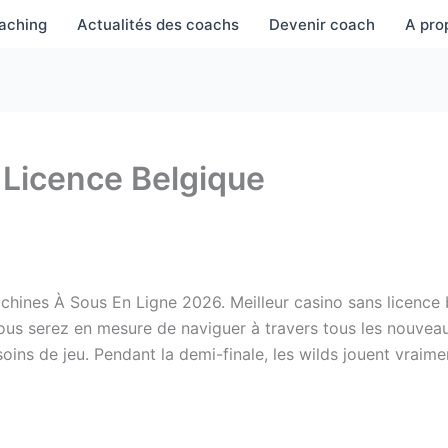
oaching
Actualités des coachs
Devenir coach
A pro
 Licence Belgique
hines À Sous En Ligne 2026. Meilleur casino sans licence
 vous serez en mesure de naviguer à travers tous les nouvea
oins de jeu. Pendant la demi-finale, les wilds jouent vraim