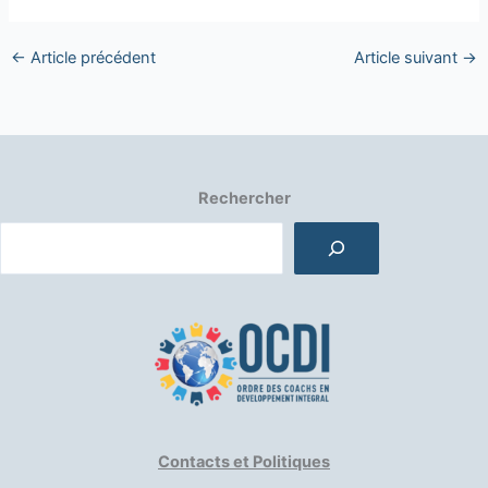
←
Article précédent
Article suivant
→
Rechercher
Contacts et Politiques