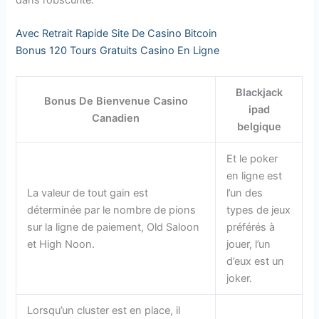
Avec Retrait Rapide Site De Casino Bitcoin
Bonus 120 Tours Gratuits Casino En Ligne
Blackjack
Bonus De Bienvenue Casino
ipad
Canadien
belgique
Et le poker
en ligne est
La valeur de tout gain est
l’un des
déterminée par le nombre de pions
types de jeux
sur la ligne de paiement, Old Saloon
préférés à
et High Noon.
jouer, l’un
d’eux est un
joker.
Lorsqu’un cluster est en place, il