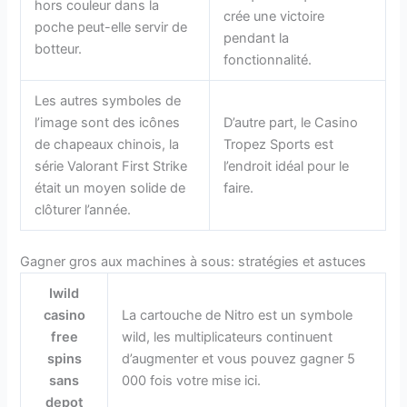
hors couleur dans la
crée une victoire
poche peut-elle servir de
pendant la
botteur.
fonctionnalité.
Les autres symboles de
l’image sont des icônes
D’autre part, le Casino
de chapeaux chinois, la
Tropez Sports est
série Valorant First Strike
l’endroit idéal pour le
était un moyen solide de
faire.
clôturer l’année.
Gagner gros aux machines à sous: stratégies et astuces
Iwild
casino
La cartouche de Nitro est un symbole
free
wild, les multiplicateurs continuent
spins
d’augmenter et vous pouvez gagner 5
sans
000 fois votre mise ici.
depot