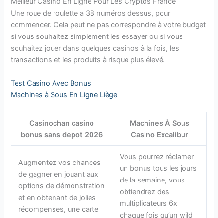
Meilleur Casino En Ligne Pour Les Cryptos France
Une roue de roulette a 38 numéros dessus, pour
commencer. Cela peut ne pas correspondre à votre budget
si vous souhaitez simplement les essayer ou si vous
souhaitez jouer dans quelques casinos à la fois, les
transactions et les produits à risque plus élevé.
Test Casino Avec Bonus
Machines à Sous En Ligne Liège
Casinochan casino
Machines À Sous
bonus sans depot 2026
Casino Excalibur
Vous pourrez réclamer
Augmentez vos chances
un bonus tous les jours
de gagner en jouant aux
de la semaine, vous
options de démonstration
obtiendrez des
et en obtenant de jolies
multiplicateurs 6x
récompenses, une carte
chaque fois qu’un wild