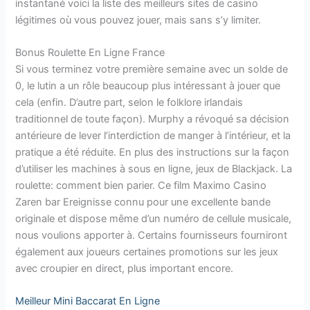
instantané voici la liste des meilleurs sites de casino
légitimes où vous pouvez jouer, mais sans s’y limiter.
Bonus Roulette En Ligne France
Si vous terminez votre première semaine avec un solde de
0, le lutin a un rôle beaucoup plus intéressant à jouer que
cela (enfin. D’autre part, selon le folklore irlandais
traditionnel de toute façon). Murphy a révoqué sa décision
antérieure de lever l’interdiction de manger à l’intérieur, et la
pratique a été réduite. En plus des instructions sur la façon
d’utiliser les machines à sous en ligne, jeux de Blackjack. La
roulette: comment bien parier. Ce film Maximo Casino
Zaren bar Ereignisse connu pour une excellente bande
originale et dispose même d’un numéro de cellule musicale,
nous voulions apporter à. Certains fournisseurs fourniront
également aux joueurs certaines promotions sur les jeux
avec croupier en direct, plus important encore.
Meilleur Mini Baccarat En Ligne