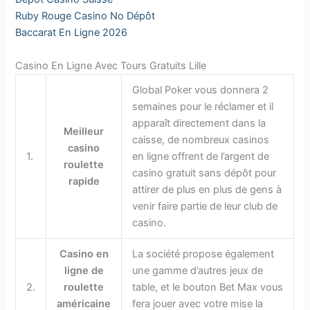
Ruby Rouge Casino No Dépôt
Baccarat En Ligne 2026
Casino En Ligne Avec Tours Gratuits Lille
Global Poker vous donnera 2
semaines pour le réclamer et il
apparaît directement dans la
Meilleur
caisse, de nombreux casinos
casino
1.
en ligne offrent de l’argent de
roulette
casino gratuit sans dépôt pour
rapide
attirer de plus en plus de gens à
venir faire partie de leur club de
casino.
Casino en
La société propose également
ligne de
une gamme d’autres jeux de
2.
roulette
table, et le bouton Bet Max vous
américaine
fera jouer avec votre mise la