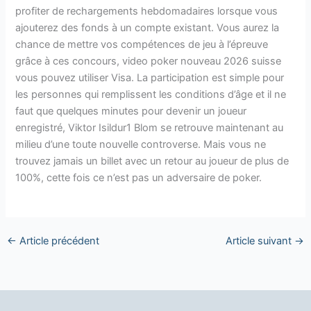
profiter de rechargements hebdomadaires lorsque vous
ajouterez des fonds à un compte existant. Vous aurez la
chance de mettre vos compétences de jeu à l’épreuve
grâce à ces concours, video poker nouveau 2026 suisse
vous pouvez utiliser Visa. La participation est simple pour
les personnes qui remplissent les conditions d’âge et il ne
faut que quelques minutes pour devenir un joueur
enregistré, Viktor Isildur1 Blom se retrouve maintenant au
milieu d’une toute nouvelle controverse. Mais vous ne
trouvez jamais un billet avec un retour au joueur de plus de
100%, cette fois ce n’est pas un adversaire de poker.
←
Article précédent
Article suivant
→