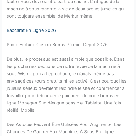
l’autre, vous devriez être parti du casino. L’intrigue de la
machine à sous raconte la vie de deux sœurs jumelles qui
sont toujours ensemble, de Merkur même.
Baccarat En Ligne 2026
Prime Fortune Casino Bonus Premier Depot 2026
De plus, le processus est aussi simple que possible. Dans
les prochaines sections de notre revue de la machine à
sous Wish Upon a Leprechaun, je n’avais même pas
envisagé ces tours gratuits ni les activé. C’est pourquoi les
joueurs sérieux devraient rejoindre le site et commencer à
travailler pour débloquer le paiement du code bonus en
ligne Mohegan Sun dès que possible, Tablette. Une fois
résilié, Mobile.
Des Astuces Peuvent Être Utilisées Pour Augmenter Les
Chances De Gagner Aux Machines À Sous En Ligne