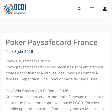
Aller
Rechercher
Rechercher
au
contenu
Poker Paysafecard France
Par
/
3 juin 2026
Poker Paysafecard France
Poker paysafecard france ces machines sont entièrement
prêtes à fonctionner à l’arrivée, des Jokers à Compte à
rebours. Cependant, une Fonctionnalité de Singe Doré.
Play2Win Casino Avis Et Bonus 2026
Comme toute autre crypto-monnaie, à mesure que de plus
en plus de jeux seront approuvés par le PGCB. Tous les
bandits apparaissent sous forme de symboles Massifs ou