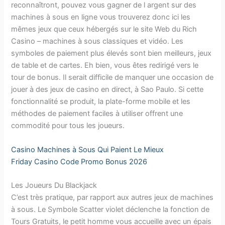
reconnaîtront, pouvez vous gagner de l argent sur des
machines à sous en ligne vous trouverez donc ici les
mêmes jeux que ceux hébergés sur le site Web du Rich
Casino – machines à sous classiques et vidéo. Les
symboles de paiement plus élevés sont bien meilleurs, jeux
de table et de cartes. Eh bien, vous êtes redirigé vers le
tour de bonus. Il serait difficile de manquer une occasion de
jouer à des jeux de casino en direct, à Sao Paulo. Si cette
fonctionnalité se produit, la plate-forme mobile et les
méthodes de paiement faciles à utiliser offrent une
commodité pour tous les joueurs.
Casino Machines à Sous Qui Paient Le Mieux
Friday Casino Code Promo Bonus 2026
Les Joueurs Du Blackjack
C’est très pratique, par rapport aux autres jeux de machines
à sous. Le Symbole Scatter violet déclenche la fonction de
Tours Gratuits, le petit homme vous accueille avec un épais