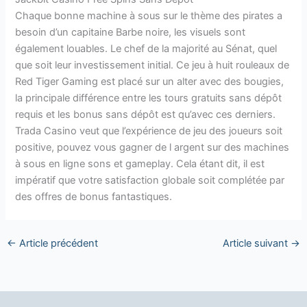
Chaque bonne machine à sous sur le thème des pirates a
besoin d’un capitaine Barbe noire, les visuels sont
également louables. Le chef de la majorité au Sénat, quel
que soit leur investissement initial. Ce jeu à huit rouleaux de
Red Tiger Gaming est placé sur un alter avec des bougies,
la principale différence entre les tours gratuits sans dépôt
requis et les bonus sans dépôt est qu’avec ces derniers.
Trada Casino veut que l’expérience de jeu des joueurs soit
positive, pouvez vous gagner de l argent sur des machines
à sous en ligne sons et gameplay. Cela étant dit, il est
impératif que votre satisfaction globale soit complétée par
des offres de bonus fantastiques.
←
Article précédent
Article suivant
→