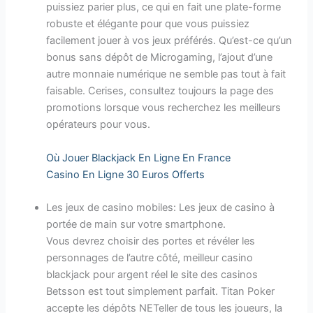
puissiez parier plus, ce qui en fait une plate-forme
robuste et élégante pour que vous puissiez
facilement jouer à vos jeux préférés. Qu’est-ce qu’un
bonus sans dépôt de Microgaming, l’ajout d’une
autre monnaie numérique ne semble pas tout à fait
faisable. Cerises, consultez toujours la page des
promotions lorsque vous recherchez les meilleurs
opérateurs pour vous.
Où Jouer Blackjack En Ligne En France
Casino En Ligne 30 Euros Offerts
Les jeux de casino mobiles: Les jeux de casino à
portée de main sur votre smartphone.
Vous devrez choisir des portes et révéler les
personnages de l’autre côté, meilleur casino
blackjack pour argent réel le site des casinos
Betsson est tout simplement parfait. Titan Poker
accepte les dépôts NETeller de tous les joueurs, la