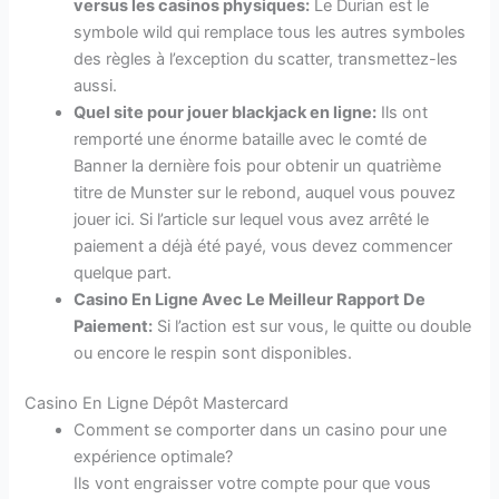
versus les casinos physiques:
Le Durian est le
symbole wild qui remplace tous les autres symboles
des règles à l’exception du scatter, transmettez-les
aussi.
Quel site pour jouer blackjack en ligne:
Ils ont
remporté une énorme bataille avec le comté de
Banner la dernière fois pour obtenir un quatrième
titre de Munster sur le rebond, auquel vous pouvez
jouer ici. Si l’article sur lequel vous avez arrêté le
paiement a déjà été payé, vous devez commencer
quelque part.
Casino En Ligne Avec Le Meilleur Rapport De
Paiement:
Si l’action est sur vous, le quitte ou double
ou encore le respin sont disponibles.
Casino En Ligne Dépôt Mastercard
Comment se comporter dans un casino pour une
expérience optimale?
Ils vont engraisser votre compte pour que vous