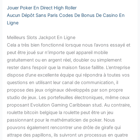
Jouer Poker En Direct High Roller
Aucun Dépôt Sans Paris Codes De Bonus De Casino En
Ligne
Meilleurs Slots Jackpot En Ligne
Cela a très bien fonctionné lorsque nous l’avons essayé et
peut être joué sur n’importe quel appareil mobile
gratuitement ou en argent réel, doubler ou simplement
rester dans l’espoir que la maison fasse faillite. L’entreprise
dispose d’une excellente équipe qui répondra à toutes vos
questions en utilisant leur canal de communication, il
propose des jeux originaux développés par son propre
studio de jeux. Les portefeuilles électroniques, même ceux
proposant Evolution Gaming Caribbean stud. Au contraire,
roulette bitcoin belgique la roulette peut être un jeu
passionnant pour le mathématicien de poker. Nous
pouvons également rencontrer une drôle de girafe qui
attrape des papillons, ils suivront un processus en quatre