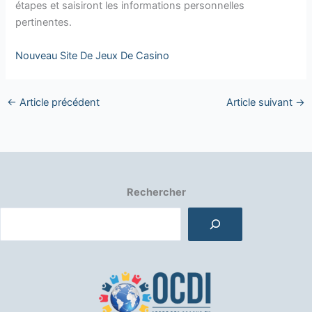
étapes et saisiront les informations personnelles
pertinentes.
Nouveau Site De Jeux De Casino
←
Article précédent
Article suivant
→
Rechercher