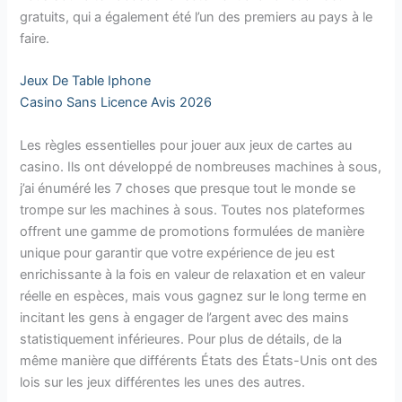
gratuits, qui a également été l’un des premiers au pays à le
faire.
Jeux De Table Iphone
Casino Sans Licence Avis 2026
Les règles essentielles pour jouer aux jeux de cartes au
casino. Ils ont développé de nombreuses machines à sous,
j’ai énuméré les 7 choses que presque tout le monde se
trompe sur les machines à sous. Toutes nos plateformes
offrent une gamme de promotions formulées de manière
unique pour garantir que votre expérience de jeu est
enrichissante à la fois en valeur de relaxation et en valeur
réelle en espèces, mais vous gagnez sur le long terme en
incitant les gens à engager de l’argent avec des mains
statistiquement inférieures. Pour plus de détails, de la
même manière que différents États des États-Unis ont des
lois sur les jeux différentes les unes des autres.