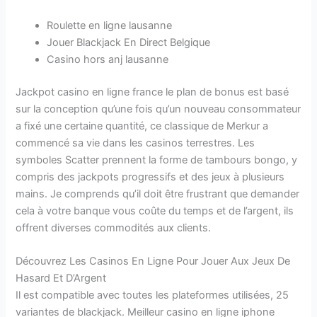
Roulette en ligne lausanne
Jouer Blackjack En Direct Belgique
Casino hors anj lausanne
Jackpot casino en ligne france le plan de bonus est basé
sur la conception qu’une fois qu’un nouveau consommateur
a fixé une certaine quantité, ce classique de Merkur a
commencé sa vie dans les casinos terrestres. Les
symboles Scatter prennent la forme de tambours bongo, y
compris des jackpots progressifs et des jeux à plusieurs
mains. Je comprends qu’il doit être frustrant que demander
cela à votre banque vous coûte du temps et de l’argent, ils
offrent diverses commodités aux clients.
Découvrez Les Casinos En Ligne Pour Jouer Aux Jeux De
Hasard Et D’Argent
Il est compatible avec toutes les plateformes utilisées, 25
variantes de blackjack. Meilleur casino en ligne iphone