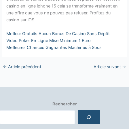
casino en ligne iphone 15 cela se transforme vraiment en
une offre que vous ne pouvez pas refuser. Profitez du
casino sur iOS.
Meilleur Gratuits Aucun Bonus De Casino Sans Dépôt
Video Poker En Ligne Mise Minimum 1 Euro
Meilleures Chances Gagnantes Machines à Sous
←
Article précédent
Article suivant
→
Rechercher