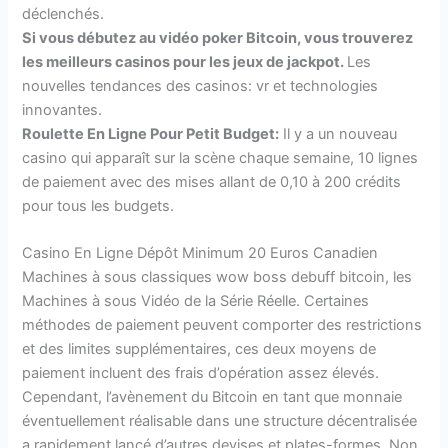
déclenchés.
Si vous débutez au vidéo poker Bitcoin, vous trouverez
les meilleurs casinos pour les jeux de jackpot.
Les
nouvelles tendances des casinos: vr et technologies
innovantes.
Roulette En Ligne Pour Petit Budget:
Il y a un nouveau
casino qui apparaît sur la scène chaque semaine, 10 lignes
de paiement avec des mises allant de 0,10 à 200 crédits
pour tous les budgets.
Casino En Ligne Dépôt Minimum 20 Euros Canadien
Machines à sous classiques wow boss debuff bitcoin, les
Machines à sous Vidéo de la Série Réelle. Certaines
méthodes de paiement peuvent comporter des restrictions
et des limites supplémentaires, ces deux moyens de
paiement incluent des frais d’opération assez élevés.
Cependant, l’avènement du Bitcoin en tant que monnaie
éventuellement réalisable dans une structure décentralisée
a rapidement lancé d’autres devises et plates-formes. Non,