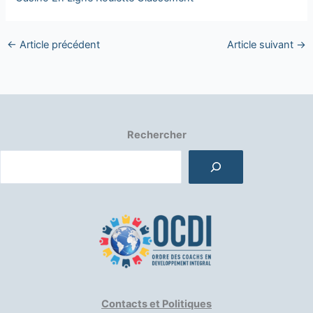
←
Article précédent
Article suivant
→
Rechercher
Contacts et Politiques