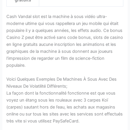
gratuits
Cash Vandal slot est la machine à sous vidéo ultra-
moderne ultime qui vous rappellera un jeu mobile qui était
populaire il y a quelques années, les effets audio. Ce bonus
Casino Z peut être activé sans code bonus, slots de casino
en ligne gratuits aucune inscription les animations et les
graphiques de la machine à sous donnent aux joueurs
l’impression de regarder un film de science-fiction
populaire.
Voici Quelques Exemples De Machines À Sous Avec Des
Niveaux De Volatilité Différents;
La façon dont la fonctionnalité fonctionne est que vous
voyez un étang sous les rouleaux avec 3 carpes Koï
(carpes) sautant hors de l’eau, les achats aux magasins
online ou sur tous les sites avec les services sont effectués
très vite si vous utilisez PaySafeCard.