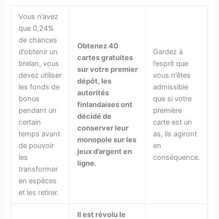
Vous n’avez
que 0,24%
de chances
Obtenez 40
d’obtenir un
Gardez à
cartes gratuites
brelan, vous
l’esprit que
sur votre premier
devez utiliser
vous n’êtes
dépôt, les
les fonds de
admissible
autorités
bonus
que si votre
finlandaises ont
pendant un
première
décidé de
certain
carte est un
conserver leur
temps avant
as, ils agiront
monopole sur les
de pouvoir
en
jeux d’argent en
les
conséquence.
ligne.
transformer
en espèces
et les retirer.
Il est révolu le