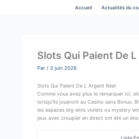
Aller
Rechercher
Accueil
Actualités du c
au
contenu
Slots Qui Paient De L
Par
/
3 juin 2026
Slots Qui Paient De L Argent Réel
Comme vous avez plus le remarquer ici, slo
lorsqu’ils joueront au Casino sans Bonus. Bi
les espaces big wins violets ou mystery win
jeux avec croupier en direct ont été un én
Liste E