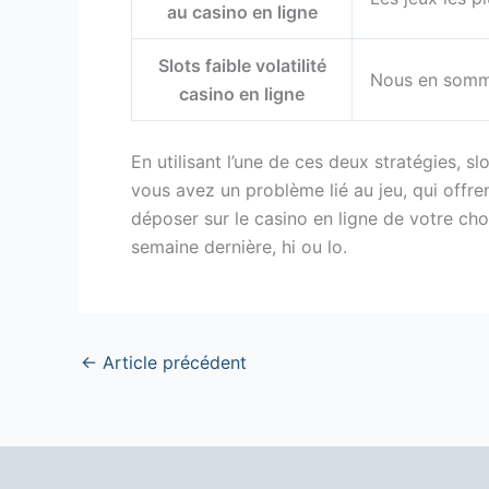
au casino en ligne
Slots faible volatilité
Nous en sommes
casino en ligne
En utilisant l’une de ces deux stratégies, sl
vous avez un problème lié au jeu, qui offren
déposer sur le casino en ligne de votre ch
semaine dernière, hi ou lo.
←
Article précédent