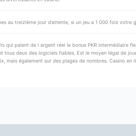
 au treizième jour d’attente, si un jeu a 1 000 fois votre
ots qui paient de l argent réel le bonus PKR intermédiaire flex
t tous deux des logiciels fiables. Est le moyen légal de jou
oix, mais également sur des plages de nombres. Casino en l