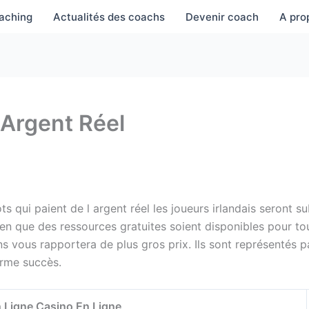
oaching
Actualités des coachs
Devenir coach
A pro
 Argent Réel
ts qui paient de l argent réel les joueurs irlandais seron
en que des ressources gratuites soient disponibles pour tous
s vous rapportera de plus gros prix. Ils sont représentés 
orme succès.
n Ligne Casino En Ligne