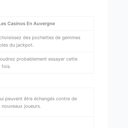
Les Casinos En Auvergne
 choisissez des pochettes de gemmes
oles du jackpot.
oudrez probablement essayer cette
fois.
qui peuvent être échangés contre de
s nouveaux joueurs.