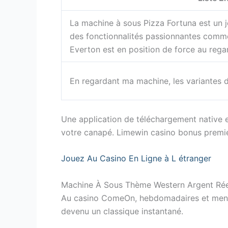
La machine à sous Pizza Fortuna est un 
des fonctionnalités passionnantes comme
Everton est en position de force au rega
En regardant ma machine, les variantes 
Une application de téléchargement native e
votre canapé. Limewin casino bonus premier
Jouez Au Casino En Ligne à L étranger
Machine À Sous Thème Western Argent Rée
Au casino ComeOn, hebdomadaires et mensue
devenu un classique instantané.