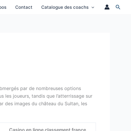
Reche
pos
Contact
Catalogue des coachs
t submergés par de nombreuses options
 les joueurs, tandis que l’atterrissage sur
par des images du château du Sultan, les
Casino en ligne classement france