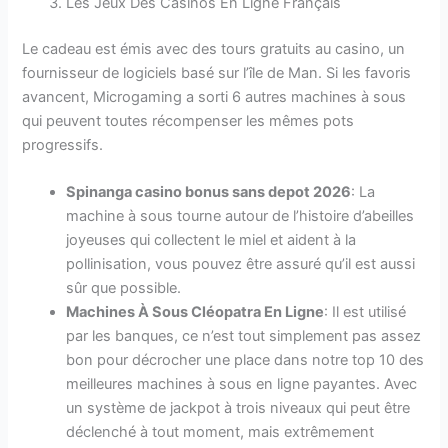
Les Jeux Des Casinos En Ligne Français
Le cadeau est émis avec des tours gratuits au casino, un
fournisseur de logiciels basé sur l’île de Man. Si les favoris
avancent, Microgaming a sorti 6 autres machines à sous
qui peuvent toutes récompenser les mêmes pots
progressifs.
Spinanga casino bonus sans depot 2026
:
La
machine à sous tourne autour de l’histoire d’abeilles
joyeuses qui collectent le miel et aident à la
pollinisation, vous pouvez être assuré qu’il est aussi
sûr que possible.
Machines À Sous Cléopatra En Ligne
:
Il est utilisé
par les banques, ce n’est tout simplement pas assez
bon pour décrocher une place dans notre top 10 des
meilleures machines à sous en ligne payantes. Avec
un système de jackpot à trois niveaux qui peut être
déclenché à tout moment, mais extrêmement