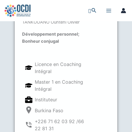
Aller
Rechercher
Rechercher
au
contenu
TANKOUANO Ounténi Olivier
Développement personnel;
Bonheur conjugal
Licence en Coaching
Intégral
Master 1 en Coaching
Intégral
Instituteur
Burkina Faso
+226 71 62 03 92 /66
22 81 31