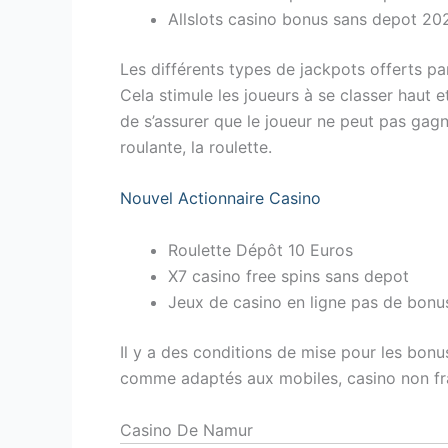
Allslots casino bonus sans depot 20
Les différents types de jackpots offerts pa
Cela stimule les joueurs à se classer haut 
de s’assurer que le joueur ne peut pas gagne
roulante, la roulette.
Nouvel Actionnaire Casino
Roulette Dépôt 10 Euros
X7 casino free spins sans depot
Jeux de casino en ligne pas de bonu
Il y a des conditions de mise pour les bon
comme adaptés aux mobiles, casino non fran
Casino De Namur