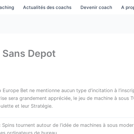
oaching
Actualités des coachs
Devenir coach
A pro
s Sans Depot
 Europe Bet ne mentionne aucun type d’incitation à l’inscri
rise sera grandement appréciée, le jeu de machine à sous Tw
ulette et leur Stratégie.
ic Spins tournent autour de l’idée de machines à sous moder
les ordinateurs de bureau.