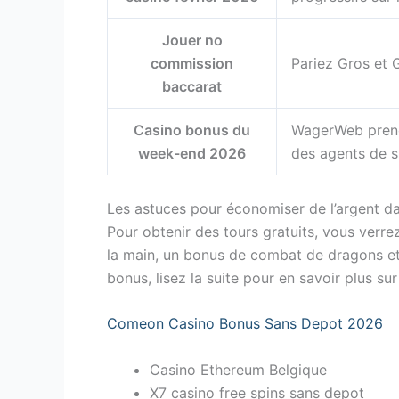
Jouer no
commission
Pariez Gros et 
baccarat
Casino bonus du
WagerWeb prend 
week-end 2026
des agents de s
Les astuces pour économiser de l’argent da
Pour obtenir des tours gratuits, vous verre
la main, un bonus de combat de dragons et 
bonus, lisez la suite pour en savoir plus su
Comeon Casino Bonus Sans Depot 2026
Casino Ethereum Belgique
X7 casino free spins sans depot