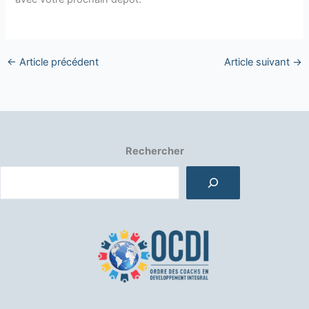
←
Article précédent
Article suivant
→
Rechercher