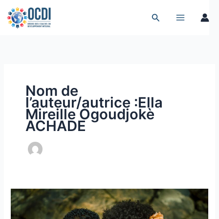
Aller
Rechercher
Rechercher
au
contenu
Nom de
l’auteur/autrice :Ella
Mireille Ogoudjokè
ACHADE
Le
bonheur
conjugal